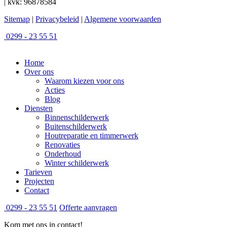
| kvk: 96878584
Sitemap
|
Privacybeleid
|
Algemene voorwaarden
0299 - 23 55 51
Home
Over ons
Waarom kiezen voor ons
Acties
Blog
Diensten
Binnenschilderwerk
Buitenschilderwerk
Houtreparatie en timmerwerk
Renovaties
Onderhoud
Winter schilderwerk
Tarieven
Projecten
Contact
0299 - 23 55 51
Offerte aanvragen
Kom met ons in contact!