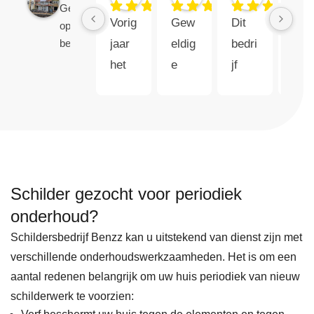
Gebaseerd
9 maanden geleden
11 maanden geleden
12 maande
Vorig 
Gew
Dit 
Gez
op 115
jaar 
eldig
bedri
ocht
beoordelingen
het 
e 
jf 
naar
huis 
servi
verdi
een 
laten 
ce, 
ent 
goe
schil
en 
echt 
e 
dere
goed 
5 
schi
n 
schil
sterr
der 
Schilder gezocht voor periodiek
waar
derw
en, 
in 
bij 
erk ! 
vana
oms
onderhoud?
door 
Vorig
f 
rek
Schildersbedrijf Benzz kan u uitstekend van dienst zijn met
onvo
e 
mijn 
n 
verschillende onderhoudswerkzaamheden. Het is om een
orzie
maa
eerst
Pur
aantal redenen belangrijk om uw huis periodiek van nieuw
ne 
nd 
e 
mer
schilderwerk te voorzien: