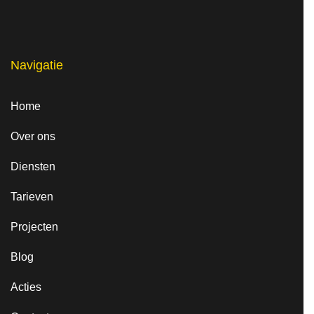
, en 
1 
Ben
schi
Zz 
der.
Navigatie
raad 
ik 
Home
zeke
Over ons
r aan 
als 
Diensten
je 
Tarieven
schil
derw
Projecten
erk 
Blog
geda
an 
Acties
wil 