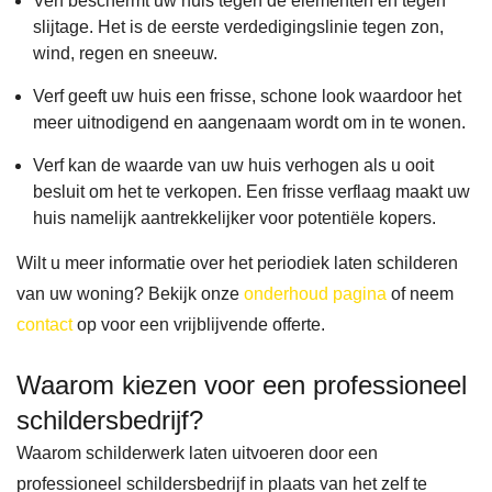
Verf beschermt uw huis tegen de elementen en tegen
omst
cont
react
nd. 
slijtage. Het is de eerste verdedigingslinie tegen zon,
andi
act 
ie 
Na 
wind, regen en sneeuw.
ghed
opge
via 
vele 
Verf geeft uw huis een frisse, schone look waardoor het
en er 
nom
de 
goe
meer uitnodigend en aangenaam wordt om in te wonen.
beho
en 
site 
e 
Verf kan de waarde van uw huis verhogen als u ooit
orlijk
met 
was 
revi
besluit om het te verkopen. Een frisse verflaag maakt uw
e 
Ben
de 
ws 
huis namelijk aantrekkelijker voor potentiële kopers.
vertr
Zz 
com
gele
Wilt u meer informatie over het periodiek laten schilderen
agin
over 
muni
zen 
van uw woning? Bekijk onze
onderhoud pagina
of neem
g 
schil
catie 
te 
contact
op voor een vrijblijvende offerte.
werd 
derw
held
heb
opge
erk 
er en 
en 
Waarom kiezen voor een professioneel
lope
aan 
werd 
con
schildersbedrijf?
n. 
buite
er 
act 
Waarom schilderwerk laten uitvoeren door een
Door 
n- en 
snel 
opg
professioneel schildersbedrijf in plaats van het zelf te