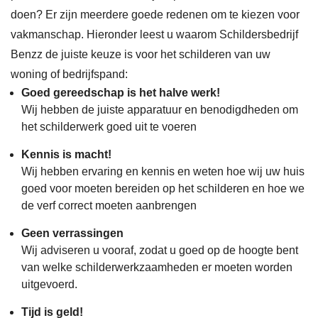
de 
binn
gere
no
doen? Er zijn meerdere goede redenen om te kiezen voor
man
ende
agee
en 
vakmanschap. Hieronder leest u waarom Schildersbedrijf
nen 
uren 
rd. 
met 
Benzz de juiste keuze is voor het schilderen van uw
zijn 
plus 
Tijde
schi
woning of bedrijfspand:
lang
kozij
ns 
der
Goed gereedschap is het halve werk!
Wij hebben de juiste apparatuur en benodigdheden om
e 
nen. 
de 
bedr
het schilderwerk goed uit te voeren
dage
Al 
klus 
jf 
n 
snel 
werd 
Ben
Kennis is macht!
Wij hebben ervaring en kennis en weten hoe wij uw huis
gem
nam 
ik 
Zz.
goed voor moeten bereiden op het schilderen en hoe we
aakt 
Ahm
goed 
Wij 
de verf correct moeten aanbrengen
om 
ed 
op 
had
Geen verrassingen
het 
cont
de 
en 
Wij adviseren u vooraf, zodat u goed op de hoogte bent
proje
act 
hoog
lekk
van welke schilderwerkzaamheden er moeten worden
ct 
op 
te 
age 
uitgevoerd.
snel 
om 
geho
geh
Tijd is geld!