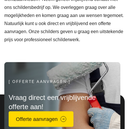
ven. 
eem 
sch
ons schildersbedrijf op. We overleggen graag over alle
Dit 
was. 
on 
mogelijkheden en komen graag aan uw wensen tegemoet.
is 
Ahm
den
Natuurlijk kunt u ook direct en vrijblijvend een offerte
zond
ed 
en 
aanvragen. Onze schilders geven u graag een uitstekende
er 
denk
met 
prijs voor professioneel schilderwerk.
extra 
t 
je 
kost
mee 
mee
en 
en is 
voor
direc
flexi
oplo
t 
bel 
ssin
[ OFFERTE AANVRAGEN ]
opge
als 
gen 
Vraag direct een vrijblijvende
lost 
er 
en 
offerte aan!
erg 
wat 
kleur
blij 
meer 
tips.
Offerte aanvragen
met 
of 
Het 