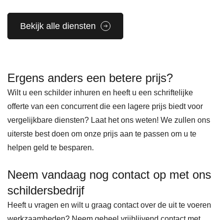
n. 
erk 
huis 
met 
Hier
is 
met 
Ah
Bekijk alle diensten
bij 
zeer 
veel 
ed 
blee
goed
hout.
en 
k 
, en 
..ziet 
coll
Ergens anders een betere prijs?
later 
ik 
er 
ga's,
Wilt u een schilder inhuren en heeft u een schriftelijke
dat 
had 
weer 
ko
offerte van een concurrent die een lagere prijs biedt voor
ik de 
ook 
gew
en 
vergelijkbare diensten? Laat het ons weten! We zullen ons
verk
nog 
eldig 
optij
uiterste best doen om onze prijs aan te passen om u te
eerd
wat 
uit. 
d 
helpen geld te besparen.
e 
meer
Een 
wer
kleur 
werk
aanr
en 
Neem vandaag nog contact op met ons
had 
, wat 
ader!
zeer
schildersbedrijf
door
geen 
netj
Heeft u vragen en wilt u graag contact over de uit te voeren
gege
probl
s en
werkzaamheden? Neem geheel vrijblijvend contact met