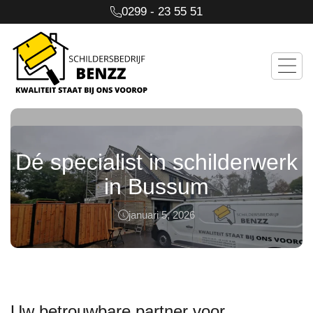
0299 - 23 55 51
Dé specialist in schilderwerk
in Bussum
januari 5, 2026
Uw betrouwbare partner voor