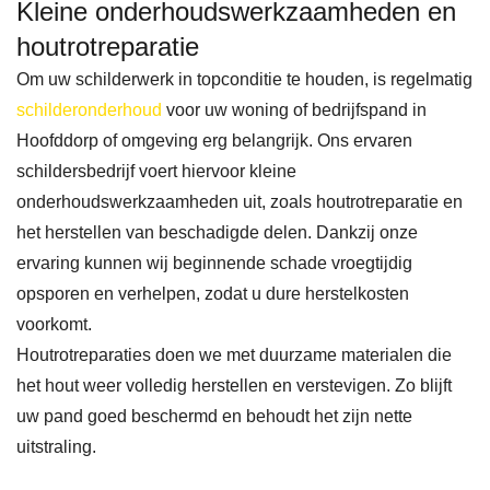
Kleine onderhoudswerkzaamheden en
waar
derw
en, 
in 
bij 
erk ! 
vana
oms
houtrotreparatie
door 
Vorig
f 
rek
Om uw schilderwerk in topconditie te houden, is regelmatig
onvo
e 
mijn 
n 
schilderonderhoud
voor uw woning of bedrijfspand in
orzie
maa
eerst
Pur
Hoofddorp of omgeving erg belangrijk. Ons ervaren
ne 
nd 
e 
mer
schildersbedrijf voert hiervoor kleine
onderhoudswerkzaamheden uit, zoals houtrotreparatie en
omst
cont
react
nd. 
het herstellen van beschadigde delen. Dankzij onze
andi
act 
ie 
Na 
ervaring kunnen wij beginnende schade vroegtijdig
ghed
opge
via 
vele 
opsporen en verhelpen, zodat u dure herstelkosten
en er 
nom
de 
goe
voorkomt.
beho
en 
site 
e 
Houtrotreparaties doen we met duurzame materialen die
orlijk
met 
was 
revi
het hout weer volledig herstellen en verstevigen. Zo blijft
e 
Ben
de 
ws 
uw pand goed beschermd en behoudt het zijn nette
vertr
Zz 
com
gele
uitstraling.
agin
over 
muni
zen 