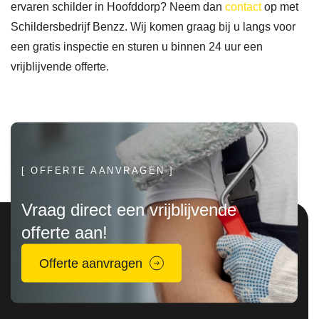
ervaren schilder in Hoofddorp? Neem dan
contact
op met
schil
Schildersbedrijf Benzz. Wij komen graag bij u langs voor
derw
een gratis inspectie en sturen u binnen 24 uur een
erk 
vrijblijvende offerte.
geda
an 
wil 
hebb
en.
[ OFFERTE AANVRAGEN ]
Vraag direct een vrijblijvende
offerte aan!
Offerte aanvragen