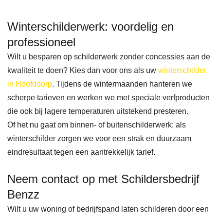
voor 
n 
Winterschilderwerk: voordelig en
het 
jullie
gele
zijn 
professioneel
verd
mijn 
Wilt u besparen op schilderwerk zonder concessies aan de
e 
nu
kwaliteit te doen? Kies dan voor ons als uw
winterschilder
werk
mer 
in Hoofddorp
. Tijdens de wintermaanden hanteren we
, en 
1 
scherpe tarieven en werken we met speciale verfproducten
die ook bij lagere temperaturen uitstekend presteren.
Ben
schi
Of het nu gaat om binnen- of buitenschilderwerk: als
Zz 
der.
winterschilder zorgen we voor een strak en duurzaam
raad 
eindresultaat tegen een aantrekkelijk tarief.
ik 
zeke
Neem contact op met Schildersbedrijf
r aan 
Benzz
als 
Wilt u uw woning of bedrijfspand laten schilderen door een
je 