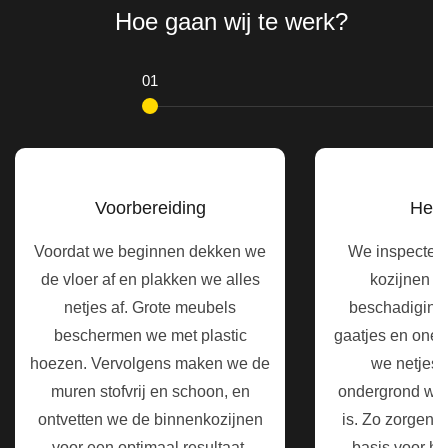
Hoe gaan wij te werk?
Voorbereiding
Hers
Voordat we beginnen dekken we
We inspecter
de vloer af en plakken we alles
kozijnen z
netjes af. Grote meubels
beschadiginge
beschermen we met plastic
gaatjes en one
hoezen. Vervolgens maken we de
we netjes b
muren stofvrij en schoon, en
ondergrond wee
ontvetten we de binnenkozijnen
is. Zo zorgen 
voor een optimaal resultaat.
basis voor he