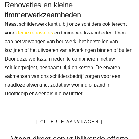
g 
schil
catie 
te 
Renovaties en kleine
werd 
derw
held
heb
timmerwerkzaamheden
opge
erk 
er en 
en 
Naast schilderwerk kunt u bij onze schilders ook terecht
lope
aan 
werd 
con
voor
kleine renovaties
en timmerwerkzaamheden. Denk
n. 
buite
er 
act 
aan het vervangen van houtwerk, het herstellen van
Door 
n- en 
snel 
opg
kozijnen of het uitvoeren van afwerkingen binnen of buiten.
de 
binn
gere
no
Door deze werkzaamheden te combineren met uw
schilderproject, bespaart u tijd en kosten. De ervaren
man
ende
agee
en 
vakmensen van ons schildersbedrijf zorgen voor een
nen 
uren 
rd. 
met 
naadloze afwerking, zodat uw woning of pand in
zijn 
plus 
Tijde
schi
Hoofddorp er weer als nieuw uitziet.
lang
kozij
ns 
der
e 
nen. 
de 
bedr
dage
Al 
klus 
jf 
[ OFFERTE AANVRAGEN ]
n 
snel 
werd 
Ben
gem
nam 
ik 
Zz.
Vraag direct een vrijblijvende offerte