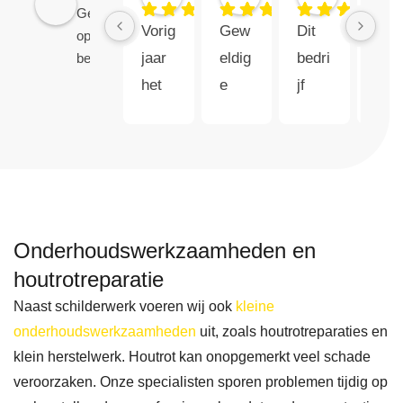
Gebaseerd
9 maanden geleden
11 maanden geleden
12 maande
Vorig 
Gew
Dit 
Gez
op 115
jaar 
eldig
bedri
ocht
beoordelingen
het 
e 
jf 
naar
huis 
servi
verdi
een 
laten 
ce, 
ent 
goe
schil
en 
echt 
e 
dere
goed 
5 
schi
n 
schil
sterr
der 
Onderhoudswerkzaamheden en
waar
derw
en, 
in 
bij 
erk ! 
vana
oms
houtrotreparatie
door 
Vorig
f 
rek
Naast schilderwerk voeren wij ook
kleine
onvo
e 
mijn 
n 
onderhoudswerkzaamheden
uit, zoals houtrotreparaties en
orzie
maa
eerst
Pur
klein herstelwerk. Houtrot kan onopgemerkt veel schade
ne 
nd 
e 
mer
veroorzaken. Onze specialisten sporen problemen tijdig op