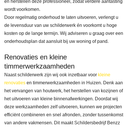
en herstellen deze professioneel, zodat verdere aantasting
omst
cont
react
nd. 
wordt voorkomen.
andi
act 
ie 
Na 
Door regelmatig onderhoud te laten uitvoeren, verlengt u
ghed
opge
via 
vele 
de levensduur van uw schilderwerk én voorkomt u hoge
en er 
nom
de 
goe
kosten op de lange termijn. Wij adviseren u graag over een
beho
en 
site 
e 
onderhoudsplan dat aansluit bij uw woning of pand.
orlijk
met 
was 
revi
e 
Ben
de 
ws 
Renovaties en kleine
vertr
Zz 
com
gele
timmerwerkzaamheden
agin
over 
muni
zen 
Naast schilderwerk zijn wij ook inzetbaar voor
kleine
g 
schil
catie 
te 
renovaties
en timmerwerkzaamheden in Huizen. Denk aan
werd 
derw
held
heb
het vervangen van houtwerk, het herstellen van kozijnen of
opge
erk 
er en 
en 
het uitvoeren van kleine binnenafwerkingen. Doordat wij
lope
aan 
werd 
con
deze werkzaamheden zelf uitvoeren, kunnen we projecten
n. 
buite
er 
act 
efficiënt combineren en snel afronden, zonder tussenkomst
Door 
n- en 
snel 
opg
van andere vakmensen. Dit maakt Schildersbedrijf Benzz