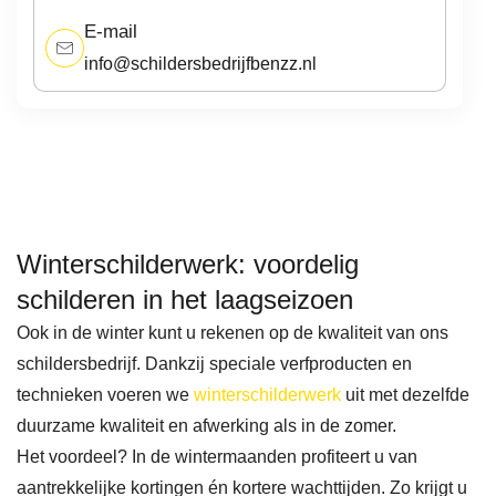
de 
ande
eind
E-mail
servi
rs 
esul
info@schildersbedrijfbenzz.nl
ce!
geda
aat 
an 
een 
moet 
dikk
word
e 10.
en. 
Bed
Beda
nkt 
Winterschilderwerk: voordelig
nkt 
her
schilderen in het laagseizoen
voor 
n 
Ook in de winter kunt u rekenen op de kwaliteit van ons
het 
jullie
schildersbedrijf. Dankzij speciale verfproducten en
gele
zijn 
technieken voeren we
winterschilderwerk
uit met dezelfde
verd
mijn 
duurzame kwaliteit en afwerking als in de zomer.
e 
nu
Het voordeel? In de wintermaanden profiteert u van
werk
mer 
aantrekkelijke kortingen én kortere wachttijden. Zo krijgt u