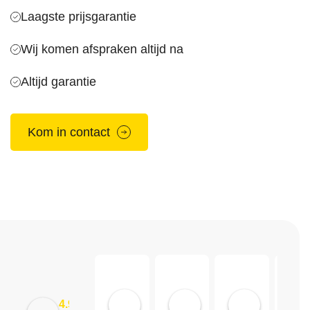
Laagste prijsgarantie
Wij komen afspraken altijd na
Altijd garantie
Kom in contact
Marco Moelee
Chris Diaz
Tupila
4.9