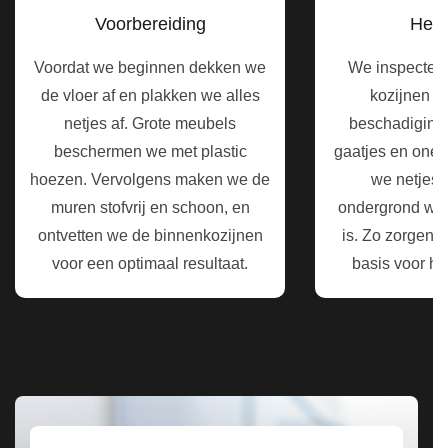
Voorbereiding
Hers
Voordat we beginnen dekken we
We inspecter
de vloer af en plakken we alles
kozijnen z
netjes af. Grote meubels
beschadiginge
beschermen we met plastic
gaatjes en one
hoezen. Vervolgens maken we de
we netjes b
muren stofvrij en schoon, en
ondergrond wee
ontvetten we de binnenkozijnen
is. Zo zorgen 
voor een optimaal resultaat.
basis voor he