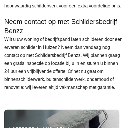
, en 
1 
hoogwaardig schilderwerk voor een extra voordelige prijs.
Ben
schi
Neem contact op met Schildersbedrijf
Zz 
der.
Benzz
raad 
Wilt u uw woning of bedrijfspand laten schilderen door een
ik 
ervaren schilder in Huizen? Neem dan vandaag nog
zeke
contact op met Schildersbedrijf Benzz. Wij plannen graag
r aan 
een gratis inspectie op locatie bij u in en sturen u binnen
als 
24 uur een vrijblijvende offerte. Of het nu gaat om
je 
binnenschilderwerk, buitenschilderwerk, onderhoud of
schil
renovatie: wij leveren altijd vakmanschap met garantie.
derw
erk 
geda
an 
wil 