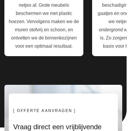
netjes af. Grote meubels
beschadiginge
beschermen we met plastic
gaatjes en one
hoezen. Vervolgens maken we de
we netjes b
muren stofvrij en schoon, en
ondergrond wee
ontvetten we de binnenkozijnen
is. Zo zorgen 
voor een optimaal resultaat.
basis voor he
[ OFFERTE AANVRAGEN ]
Vraag direct een vrijblijvende