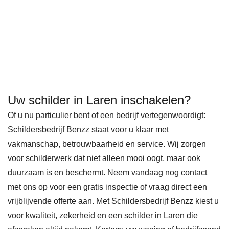
door 
Vorig
f 
rek
onvo
e 
mijn 
n 
orzie
maa
eerst
Pur
ne 
nd 
e 
mer
omst
cont
react
nd. 
andi
act 
ie 
Na 
ghed
opge
via 
vele 
Uw schilder in Laren inschakelen?
en er 
nom
de 
goe
Of u nu particulier bent of een bedrijf vertegenwoordigt:
beho
en 
site 
e 
Schildersbedrijf Benzz staat voor u klaar met
orlijk
met 
was 
revi
vakmanschap, betrouwbaarheid en service. Wij zorgen
e 
Ben
de 
ws 
voor schilderwerk dat niet alleen mooi oogt, maar ook
vertr
Zz 
com
gele
duurzaam is en beschermt. Neem vandaag nog contact
agin
over 
muni
zen 
met ons op voor een gratis inspectie of vraag direct een
g 
schil
catie 
te 
vrijblijvende offerte aan. Met Schildersbedrijf Benzz kiest u
werd 
derw
held
heb
voor kwaliteit, zekerheid en een schilder in Laren die