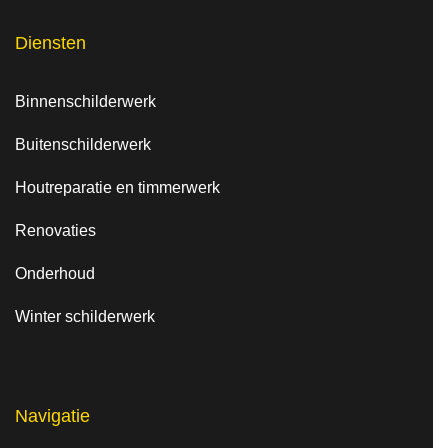
erk 
Diensten
geda
an 
Binnenschilderwerk
wil 
hebb
Buitenschilderwerk
en.
Houtreparatie en timmerwerk
Renovaties
Onderhoud
Winter schilderwerk
Navigatie