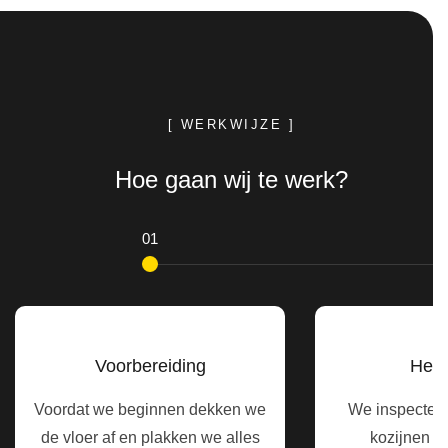
[ WERKWIJZE ]
Hoe gaan wij te werk?
Voorbereiding
Hers
Voordat we beginnen dekken we
We inspecter
de vloer af en plakken we alles
kozijnen z